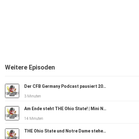
Weitere Episoden
Der CFB Germany Podcast pausiert 2025/26
3 Minuten
Am Ende steht THE Ohio State! | Mini National Championship Recap 2025
14 Minuten
THE Ohio State und Notre Dame stehen im Natty | CFBGP Espresso: Semi-finals Recap und Natty Preview 2025