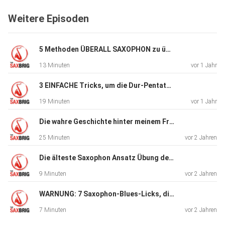
Wenn du Fragen hast, schreibt es unten in den Kommentar
Weitere Episoden
Bereich. Du
kannst auch allgemeine Fragen zur Musik, Jazz, Saxophon
Reparatur,
5 Methoden ÜBERALL SAXOPHON zu üben, ohne dass es jemand hört
Improvisation und so weiter stellen.
13 Minuten
vor 1 Jahr
Ich freue mich auf dein Feedback!
3 EINFACHE Tricks, um die Dur-Pentatonik auf dem Saxophon zu meistern!
Die #DailySaxophone Show! gibt dir jeden Tag (oder fast
19 Minuten
vor 1 Jahr
jeden Tag)
eine neue Aufgabe zum Üben. Wir machen Übungen für die
Die wahre Geschichte hinter meinem Frust mit Mundstücken
Technik,
25 Minuten
vor 2 Jahren
Sound, Ansatz, Improvisation und alle Themen rund um das
Saxophon.
Die älteste Saxophon Ansatz Übung der Welt (die JEDER machen sollte!)
9 Minuten
vor 2 Jahren
https://saxvideotraining.com https://saxbrig.de
WARNUNG: 7 Saxophon-Blues-Licks, die super bluesig klingen
#saxbrigblog
#newsaxbrig
7 Minuten
vor 2 Jahren