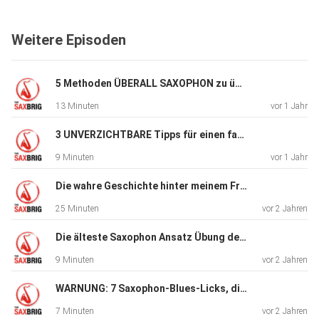
04:28 Wie findest du die Töne jeder Dur Pentatonik?
06:30 Schnell auswendig spielen
Weitere Episoden
10:21 Pentatonik Übungen - leichte Licks
14:40 Pentatonik Licks für Fortgeschrittene
#newsaxbrig
5 Methoden ÜBERALL SAXOPHON zu üben, ohne dass es jemand hört
13 Minuten
vor 1 Jahr
3 UNVERZICHTBARE Tipps für einen fantastischen Saxophon Sound
9 Minuten
vor 1 Jahr
Die wahre Geschichte hinter meinem Frust mit Mundstücken
25 Minuten
vor 2 Jahren
Die älteste Saxophon Ansatz Übung der Welt (die JEDER machen sollte!)
9 Minuten
vor 2 Jahren
WARNUNG: 7 Saxophon-Blues-Licks, die super bluesig klingen
7 Minuten
vor 2 Jahren