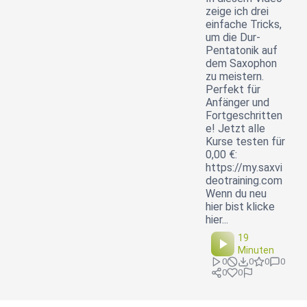
zeige ich drei
einfache Tricks,
um die Dur-
Pentatonik auf
dem Saxophon
zu meistern.
Perfekt für
Anfänger und
Fortgeschritten
e! Jetzt alle
Kurse testen für
0,00 €:
https://my.saxvi
deotraining.com
Wenn du neu
hier bist klicke
hier...
19
Minuten
0
0
0
0
0
0