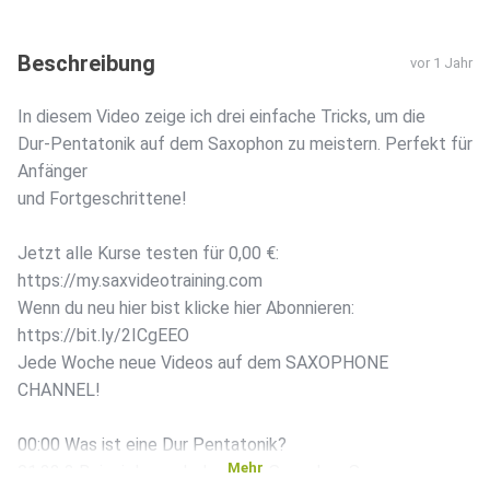
Beschreibung
vor 1 Jahr
In diesem Video zeige ich drei einfache Tricks, um die
Dur-Pentatonik auf dem Saxophon zu meistern. Perfekt für
Anfänger
und Fortgeschrittene!
Jetzt alle Kurse testen für 0,00 €:
https://my.saxvideotraining.com
Wenn du neu hier bist klicke hier Abonnieren:
https://bit.ly/2ICgEEO
Jede Woche neue Videos auf dem SAXOPHONE
CHANNEL!
00:00 Was ist eine Dur Pentatonik?
Mehr
01:33 3 Beispiele aus bekannten Saxophon Songs