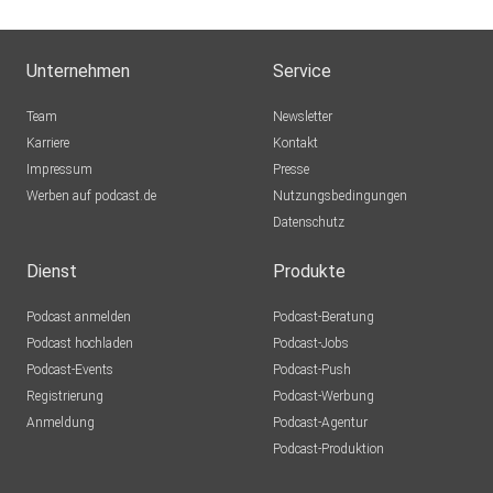
Unternehmen
Service
Team
Newsletter
Karriere
Kontakt
Impressum
Presse
Werben auf podcast.de
Nutzungsbedingungen
Datenschutz
Dienst
Produkte
Podcast anmelden
Podcast-Beratung
Podcast hochladen
Podcast-Jobs
Podcast-Events
Podcast-Push
Registrierung
Podcast-Werbung
Anmeldung
Podcast-Agentur
Podcast-Produktion