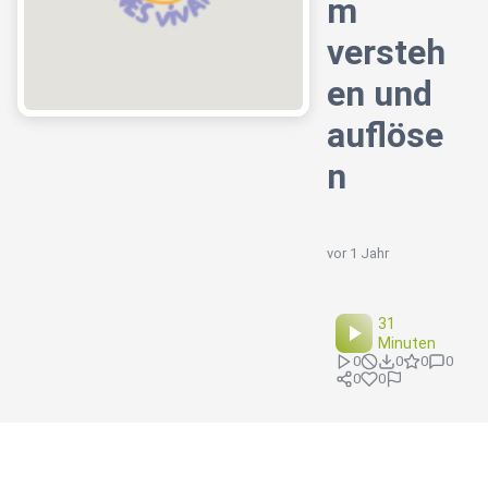
m
versteh
en und
auflöse
n
vor 1 Jahr
31
Minuten
0
0
0
0
0
0