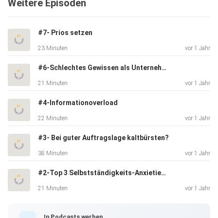
Weitere Episoden
allen gängigen Podcast-Plattformen. Für alle Updates
folgt uns
hier: bv069xx
#7- Prios setzen
23 Minuten
vor 1 Jahr
Kontakt: bonnesvovantes069@web.de
#6-Schlechtes Gewissen als Unternehmerin
21 Minuten
vor 1 Jahr
#4-Informationoverload
22 Minuten
vor 1 Jahr
#3- Bei guter Auftragslage kaltbürsten?
38 Minuten
vor 1 Jahr
#2-Top 3 Selbstständigkeits-Anxieties, aber Festanstellung ist eigentlich auch nicht so sicher?
21 Minuten
vor 1 Jahr
In Podcasts werben