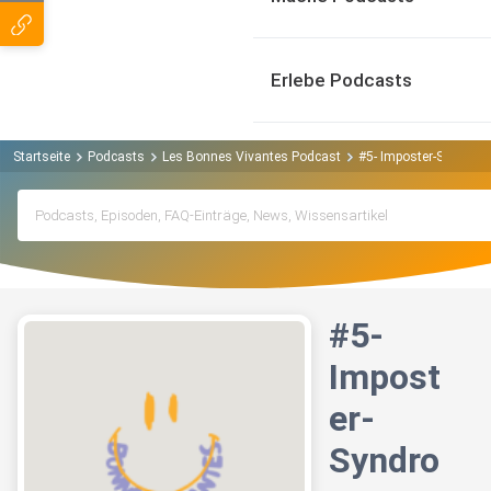
Erlebe Podcasts
Startseite
Podcasts
Les Bonnes Vivantes Podcast
#5- Imposter-Syndrom
#5-
Impost
er-
Syndro