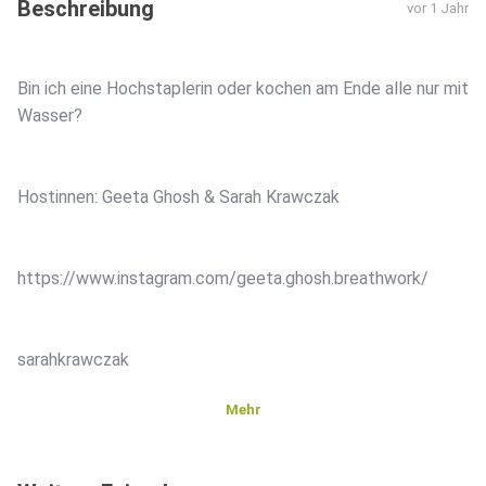
Beschreibung
vor 1 Jahr
Bin ich eine Hochstaplerin oder kochen am Ende alle nur mit
Wasser?
Hostinnen: Geeta Ghosh & Sarah Krawczak
https://www.instagram.com/geeta.ghosh.breathwork/
sarahkrawczak
Mehr
Jeden zweiten Sonntag kommt eine neue Folge “Bonnes
Vivantes” auf