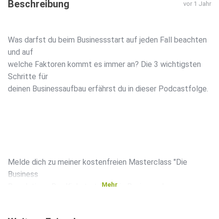
Beschreibung
vor 1 Jahr
Was darfst du beim Businessstart auf jeden Fall beachten
und auf
welche Faktoren kommt es immer an? Die 3 wichtigsten
Schritte für
deinen Businessaufbau erfährst du in dieser Podcastfolge.
Melde dich zu meiner kostenfreien Masterclass "Die
Business
Mehr
Revolution - Der Kickstart für dein Business der neuen
Zeit" am
25. September an: