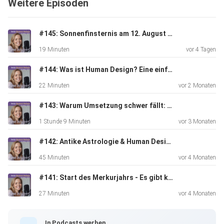
Weitere Episoden
https://transformationsreise.com/masterclass/
#145: Sonnenfinsternis am 12. August - Das kosmische Event, das du nicht ignorieren solltest
19 Minuten
vor 4 Tagen
#144: Was ist Human Design? Eine einfache Erklarung!
Hier geht´s zur Warteliste der "Made for More - Business
22 Minuten
vor 2 Monaten
School" (nächster Start Oktober 2024):
https://transformationsreise.com/mfm-warteliste/
#143: Warum Umsetzung schwer fällt: Hohe Intelligenz, Human Design & der Weg aus dem Selbstzweifel - Gespräch mit Miriam Michaelsen
1 Stunde 9 Minuten
vor 3 Monaten
#142: Antike Astrologie & Human Design - Gespräch mit Carina Harsch
45 Minuten
vor 4 Monaten
#141: Start des Merkurjahrs - Es gibt kein zurück mehr!
Namasté & Love,
27 Minuten
vor 4 Monaten
Jessy
In Podcasts werben