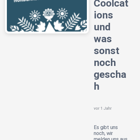
Coolcat
ions
und
was
sonst
noch
gescha
h
vor 1 Jahr
Es gibt uns
noch, wir
melden uns aus