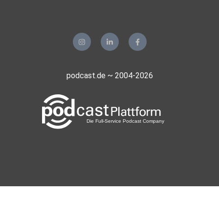
Support us!
War es voll lahm? Brauchen wir Expresso?
Oder willst du mit uns lieber Fika machen?
So geht’s: Spendiere Sina oder Christine einen virtuellen
podcast.de ~ 2004-2026
Kaffee,
damit wir hellwach an neuen Episoden arbeiten können.
(Ko-Fi
Links)
Hört uns über Podimo hört, unterstützt direkt:
Für jeden Stream bekommen wir einen Obulus. Die Nutzung
der App
und das Hören unseres Podcasts sind kostenlos und
erfordern kein
Abo!