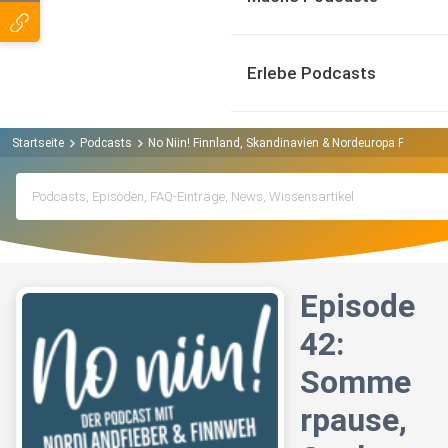
Erlebe Podcasts
Startseite
Podcasts
No Niin! Finnland, Skandinavien & Nordeuropa Podcast
Episode
42:
Somme
rpause,