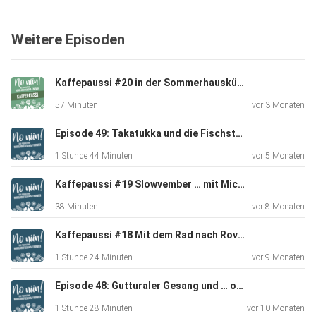
Schneeflucht, der Vulkaneifel, Coldplay, Küchenrenovierung
etc.
Weitere Episoden
[00:13:10] In der finnischen Bibliothek – Tine erzählt, wie
Kaffepaussi #20 in der Sommerhausküche mit Michaela von Mahtava.de
sehr
57 Minuten
vor 3 Monaten
sie diesen Ort zu schätzen gelernt hat
Episode 49: Takatukka und die Fischstäbchen
1 Stunde 44 Minuten
vor 5 Monaten
[00:21:50] Google Translate spricht jetzt Nordsamisch
(gesehen
Kaffepaussi #19 Slowvember … mit Michaela von mahtava.de
bei Nordisch.info)
38 Minuten
vor 8 Monaten
Kaffepaussi #18 Mit dem Rad nach Rovaniemi… mit Andrea (Community-Folge)
[00:26:50] Erdrutsche und Felsabbrüche in Norwegen.
1 Stunde 24 Minuten
vor 9 Monaten
Betroffen zum
Episode 48: Gutturaler Gesang und … oh, ein Eichhörnchen!
Beispiel der Trollstigen und es wird die Gefahr um Geiranger
diskutiert.
1 Stunde 28 Minuten
vor 10 Monaten