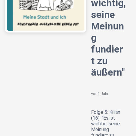
wichtig,
seine
Meinun
g
fundier
t zu
äußern"
vor 1 Jahr
Folge 5: Kilian
(16): "Es ist
wichtig, seine
Meinung
fundiert zu