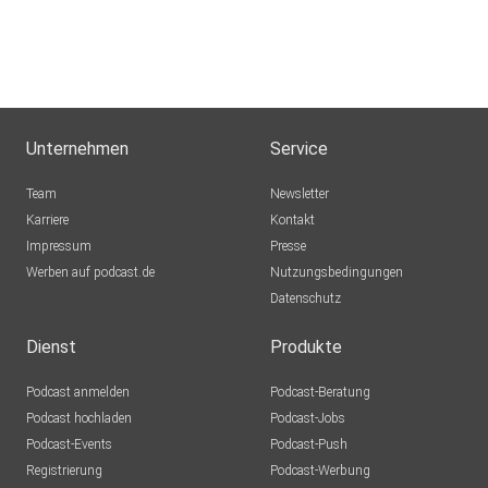
Unternehmen
Service
Team
Newsletter
Karriere
Kontakt
Impressum
Presse
Werben auf podcast.de
Nutzungsbedingungen
Datenschutz
Dienst
Produkte
Podcast anmelden
Podcast-Beratung
Podcast hochladen
Podcast-Jobs
Podcast-Events
Podcast-Push
Registrierung
Podcast-Werbung