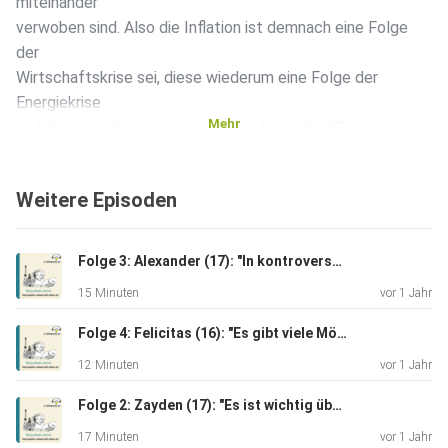
miteinander
verwoben sind. Also die Inflation ist demnach eine Folge
der
Wirtschaftskrise sei, diese wiederum eine Folge der
Energiekrise
Mehr
und diese wiederum sei eine Auswirkung des Ukraine-
Kriegs. Diese
Entwicklung sei Teil einer Umstrukturierung von der uni- zur
Weitere Episoden
multipolaren Weltordnung. Bei seiner Meinungsbildung
wägt er sehr
kritisch unter den Informationskanälen ab.
Folge 3: Alexander (17): "In kontroversen Diskussionen versuche ich, zu vermitteln.
15 Minuten
vor 1 Jahr
Folge 4: Felicitas (16): "Es gibt viele Möglichkeiten, um Energie zu sparen."
12 Minuten
vor 1 Jahr
Folge 2: Zayden (17): "Es ist wichtig über Krisen zu reden, weil man zu wenig darüber erfährt oder falsche Informationen erhält"
17 Minuten
vor 1 Jahr