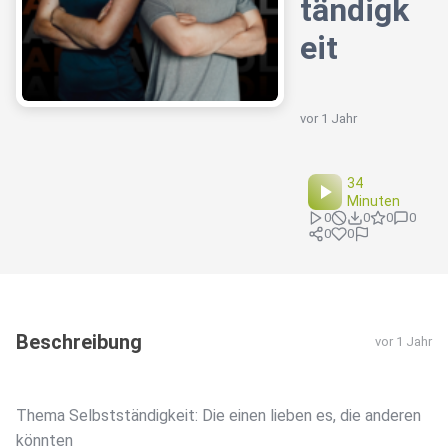
tändigk
eit
vor 1 Jahr
34
Minuten
0
0
0
0
0
0
Beschreibung
vor 1 Jahr
Thema Selbstständigkeit: Die einen lieben es, die anderen
könnten