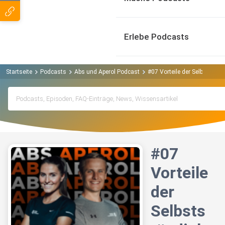
Erlebe Podcasts
Startseite
Podcasts
Abs und Aperol Podcast
#07 Vorteile der Selbstständ
#07
Vorteile
der
Selbsts