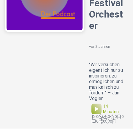
Festival
Orchest
er
vor 2 Jahren
"Wir versuchen
eigentlich nur zu
inspirieren, zu
ermöglichen und
musikalisch zu
fördern." – Jan
Vogler
14
Minuten
0
0
0
0
0
0
0