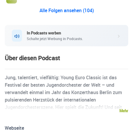
Alle Folgen ansehen (104)
In Podcasts werben
Schalte jetzt Werbung in Podcasts.
Über diesen Podcast
Jung, talentiert, vielfältig: Young Euro Classic ist das
Festival der besten Jugendorchester der Welt – und
verwandelt einmal im Jahr das Konzerthaus Berlin zum
pulsierenden Herzstück der internationalen
Jugendorchesterszene. Hier spielt die Zukunft! Und seit
Mehr
2021 auch auf allen Podcast-Plattformen. Welche
Orchester kommen? Mit welchen Werken? Und warum
Webseite
genau diese? Im Gespräch mit Dirigent:innen,