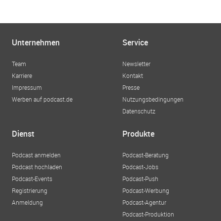
Unternehmen
Service
Team
Newsletter
Karriere
Kontakt
Impressum
Presse
Werben auf podcast.de
Nutzungsbedingungen
Datenschutz
Dienst
Produkte
Podcast anmelden
Podcast-Beratung
Podcast hochladen
Podcast-Jobs
Podcast-Events
Podcast-Push
Registrierung
Podcast-Werbung
Anmeldung
Podcast-Agentur
Podcast-Produktion