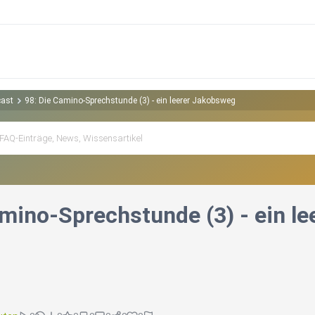
cast
98: Die Camino-Sprechstunde (3) - ein leerer Jakobsweg
amino-Sprechstunde (3) - ein l