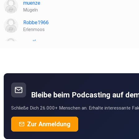
muenze
Mügeln
Robbe1966
Erlenmoos
muelf
Biblis
ibt8uttn
Laela
Hamburg
Bleibe beim Podcasting auf de
Wacka
Schließe Dich 26.000+ Menschen an. Erhalte interessante Fak
Weissach
Zur Anmeldung