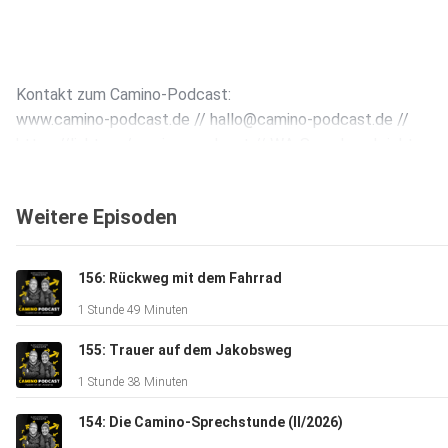
Kontakt zum Camino-Podcast: ⁠⁠⁠⁠
⁠www.camino-podcast.de⁠ // ⁠hallo@camino-podcast.de⁠⁠⁠⁠⁠⁠ //
https://linktr.ee/camino_podcast // WA-Sprachnachricht
+49 160 970 170 56
Weitere Episoden
156: Rückweg mit dem Fahrrad
1 Stunde 49 Minuten
Danke an Hans-Jörg Karrenbrock & w/ove für das Sounddesi
des Camino-Podcasts. Merci auch an den Conrad-Stein-Verla
155: Trauer auf dem Jakobsweg
⁠⁠Domradio.de⁠⁠ für die Unterstützung. Buen Camino!
1 Stunde 38 Minuten
154: Die Camino-Sprechstunde (II/2026)