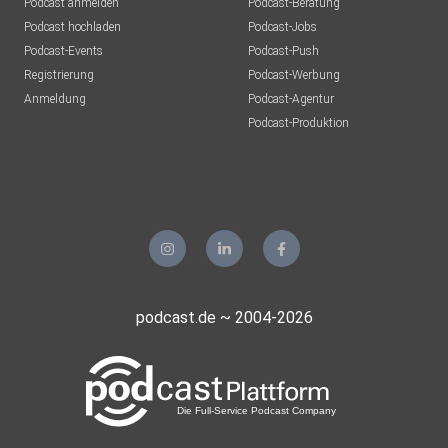
Podcast anmelden
Podcast-Beratung
Spendenbescheinigung: https://schwemme.org/spenden/
Podcast hochladen
Podcast-Jobs
Podcast-Events
Podcast-Push
Registrierung
Podcast-Werbung
Anmeldung
Podcast-Agentur
Podcast-Produktion
podcast.de ~ 2004-2026