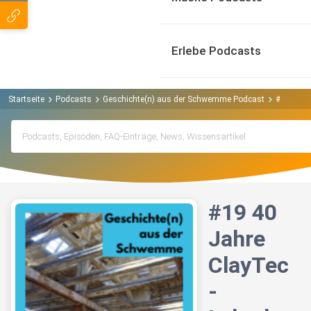
Erlebe Podcasts
Startseite
Podcasts
Geschichte(n) aus der Schwemme Podcast
#19 40 J
#19 40
Jahre
ClayTec
-