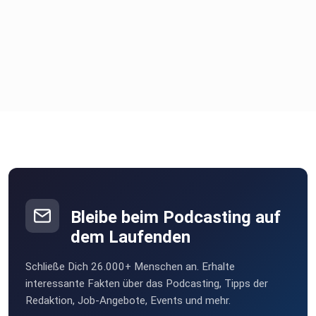
Folge uns auch hier um keine Neuigkeiten rund um die
Schwemme in
Halle (Saale) zu verpassen:
Schwemme.org
Instagram
Facebook
Bleibe beim Podcasting auf
dem Laufenden
Youtube
Schließe Dich 26.000+ Menschen an. Erhalte
interessante Fakten über das Podcasting, Tipps der
Redaktion, Job-Angebote, Events und mehr.