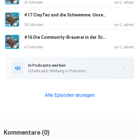
31 Minuten
vor 2 Jahren
#17 ClayTec und die Schwemme: Unsere Lehmworkshops 2024 – Paul Menzel-Kahn im Gespräch im Schwemmehof
28 Minuten
vor 2 Jahren
#16 Die Community-Brauerei in der Schwemme – Ein Gespräch mit dem Biersommelier & Brauer Nils Schotte
Weiterführende Links:
43 Minuten
vor 2 Jahren
In Podcasts werben
Webseite von ClayTec: https://claytec.de/
Schalte jetzt Werbung in Podcasts.
Firmenjubiläum
Alle Episoden anzeigen
https://claytec.de/lehmbau-pionier-seit-40-jahren-
claytec-feiert-firmenjubilaeum/
CLAYTOURS https://www.claytours.de/
Kommentare (0)