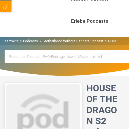
Erlebe Podcasts
Startseite
Podcasts
Brotherhood Without Banners Podcast
HOUSE OF THE
HOUSE
OF THE
DRAGO
N S2