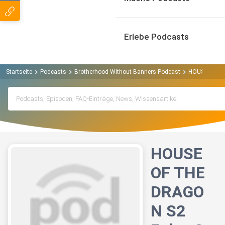
Erlebe Podcasts
Startseite
Podcasts
Brotherhood Without Banners Podcast
HOUSE OF THE
HOUSE
OF THE
DRAGO
N S2