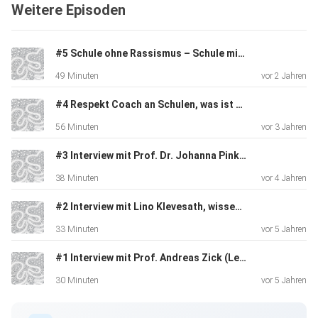
Weitere Episoden
Solche und viele weitere interessante Fragen besprechen
#5 Schule ohne Rassismus – Schule mit Courage - Schule im Fokus: Wie Bildung Extremismus begegnen kann.
wir in
49 Minuten
vor 2 Jahren
dieser neuen Folge.
#4 Respekt Coach an Schulen, was ist das eigentlich? - Interview mit den zwei Respect Coaches Lena und Pauline
56 Minuten
vor 3 Jahren
#3 Interview mit Prof. Dr. Johanna Pink - Rollenbilder im Islam und Tafsir Übersetzungen ins Deutsche
38 Minuten
vor 4 Jahren
Viel Spaß!
#2 Interview mit Lino Klevesath, wissenschaftlicher Mitarbeiter des Instituts für Demokratieforschung der Georg-August-Universität Göttingen
33 Minuten
vor 5 Jahren
#1 Interview mit Prof. Andreas Zick (Leiter des Instituts für interdisziplinäre Konflikt- und Gewaltforschung der Uni Bielefeld)
30 Minuten
vor 5 Jahren