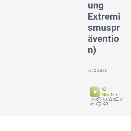
ung
Extremi
smuspr
äventio
n)
vor 2 Jahren
42
Minuten
0
0
0
0
0
0