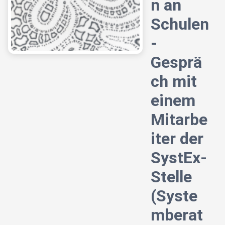
n an
Schulen
-
Gesprä
ch mit
einem
Mitarbe
iter der
SystEx-
Stelle
(Syste
mberat