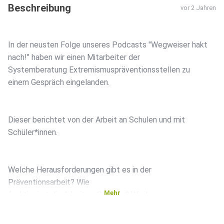
Beschreibung
vor 2 Jahren
In der neusten Folge unseres Podcasts "Wegweiser hakt
nach!" haben wir einen Mitarbeiter der
Systemberatung Extremismuspräventionsstellen zu
einem Gespräch eingelanden.
Dieser berichtet von der Arbeit an Schulen und mit
Schüler*innen.
Welche Herausforderungen gibt es in der
Präventionsarbeit? Wie
Mehr
funktioniert die Arbeit an Schulen? Wie kann man
Radikalisierungen und Extremismus an Schulen
entgegenwirken?