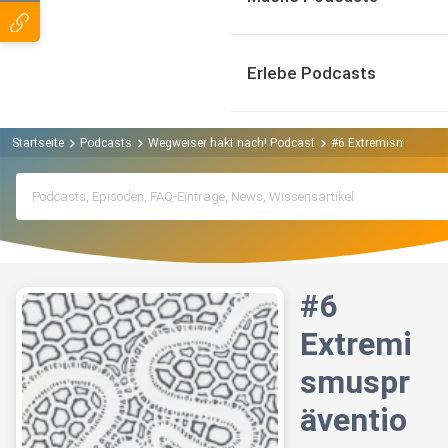
Erlebe Podcasts
Startseite
Podcasts
Wegweiser hakt nach! Podcast
#6 Extremismuspräven
#6
Extremi
smuspr
äventio