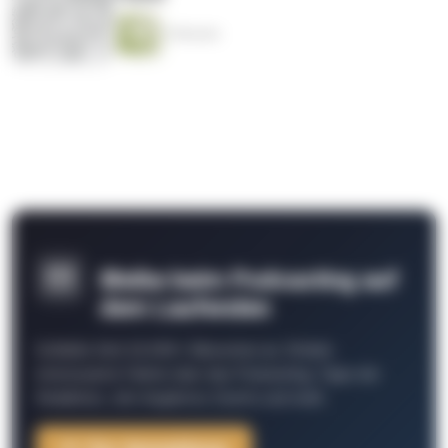
3 Minuten
Bleibe beim Podcasting auf
dem Laufenden
Schließe Dich 26.000+ Menschen an. Erhalte
interessante Fakten über das Podcasting, Tipps der
Redaktion, Job-Angebote, Events und mehr.