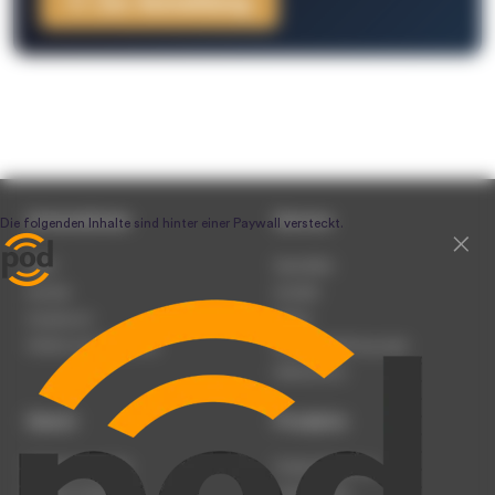
Zur Anmeldung
Unternehmen
Service
Team
Newsletter
Karriere
Kontakt
Impressum
Presse
Werben auf podcast.de
Nutzungsbedingungen
Datenschutz
Dienst
Produkte
Podcast anmelden
Podcast-Beratung
Podcast hochladen
Podcast-Jobs