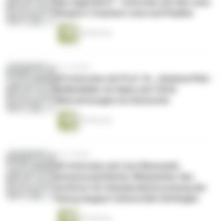
das eigentlich? - Interview mit den zwei
Respect Coaches Lena und Pauline
56 Minuten
vor 4 Jahren
#3 Interview mit Prof. Dr. Johanna Pink -
Rollenbilder im Islam und Tafsir
Übersetzungen ins Deutsche
38 Minuten
vor 5 Jahren
#2 Interview mit Lino Klevesath,
wissenschaftlicher Mitarbeiter des
Instituts für Demokratieforschung der
Georg-August-Universität Göttingen
33 Minuten