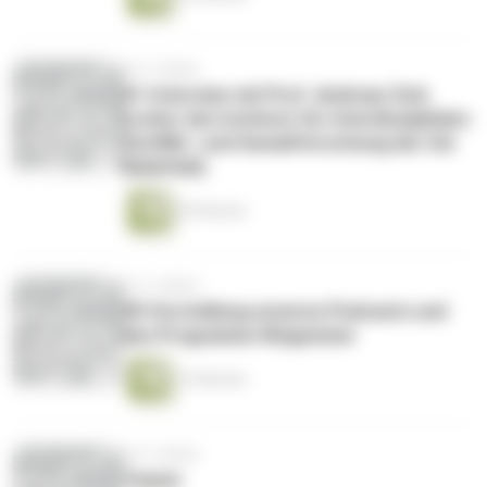
vor 5 Jahren
#1 Interview mit Prof. Andreas Zick
(Leiter des Instituts für interdisziplinäre
Konflikt- und Gewaltforschung der Uni
Bielefeld)
30 Minuten
vor 5 Jahren
#0 Vorstellung unseres Podcasts und
des Programms Wegweiser
14 Minuten
vor 5 Jahren
Teaser