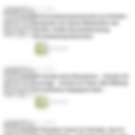
vor 2 Jahren
#6 Extremismusprävention an Schulen -
Gespräch mit einem Mitarbeiter der
SystEx-Stelle (Systemberatung
Extremismusprävention)
42 Minuten
vor 2 Jahren
#5 Schule ohne Rassismus – Schule mit
Courage - Schule im Fokus: Wie Bildung
Extremismus begegnen kann.
49 Minuten
vor 3 Jahren
#4 Respekt Coach an Schulen, was ist