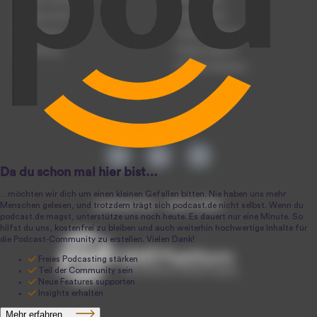
Podcast-Events
Podcast-Push
Registrierung
Podcast-Werbung
Anmeldung
Podcast-Agentur
Podcast-Produktion
podcast.de ~ 2004-2026