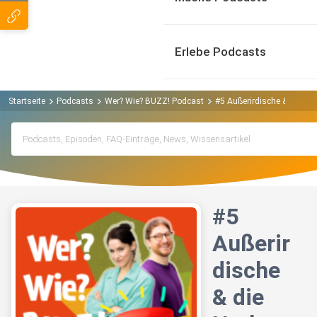
Erlebe Podcasts
Startseite
Podcasts
Wer? Wie? BUZZ! Podcast
#5 Außerirdische & die Her
#5
Außerir
dische
& die