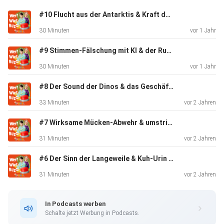
Vorschläge und Sprachnachrichten per Mail an
#10 Flucht aus der Antarktis & Kraft der Sprichwörter
deinspiegel@spiegel.de oder auch per WhatsApp und
30 Minuten
vor 1 Jahr
Signal an:
+49152 313 903 68. Unsere Postadresse lautete: »Dein
#9 Stimmen-Fälschung mit KI & der Run auf Sneaker
SPIEGEL«,
30 Minuten
vor 1 Jahr
Ericusspitze 1, 20457 Hamburg.
#8 Der Sound der Dinos & das Geschäft mit K-Pop
33 Minuten
vor 2 Jahren
Mehr Infos:
#7 Wirksame Mücken-Abwehr & umstrittene Energy-Drinks
31 Minuten
vor 2 Jahren
Außerirdische: Warum ist die Suche nach Leben im All so
#6 Der Sinn der Langeweile & Kuh-Urin als Farbstoff
schwierig?
31 Minuten
vor 2 Jahren
Aliens im Reality-Check: Wie realistisch ist E.T.?
In Podcasts werben
Schalte jetzt Werbung in Podcasts.