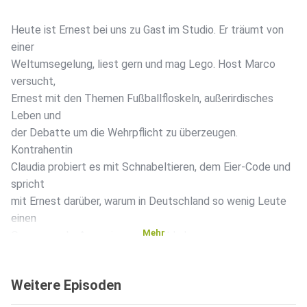
Heute ist Ernest bei uns zu Gast im Studio. Er träumt von
einer
Weltumsegelung, liest gern und mag Lego. Host Marco
versucht,
Ernest mit den Themen Fußballfloskeln, außerirdisches
Leben und
der Debatte um die Wehrpflicht zu überzeugen.
Kontrahentin
Claudia probiert es mit Schnabeltieren, dem Eier-Code und
spricht
mit Ernest darüber, warum in Deutschland so wenig Leute
einen
Mehr
Organspende-Ausweis ausgefüllt haben.
Weitere Episoden
Wir freuen uns über eure Meinung! Schickt uns Kritik,
Anregungen,