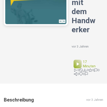
mit
dem
Handw
erker
vor 3 Jahren
17
Minuten
0
0
0
0
0
0
Beschreibung
vor 3 Jahren