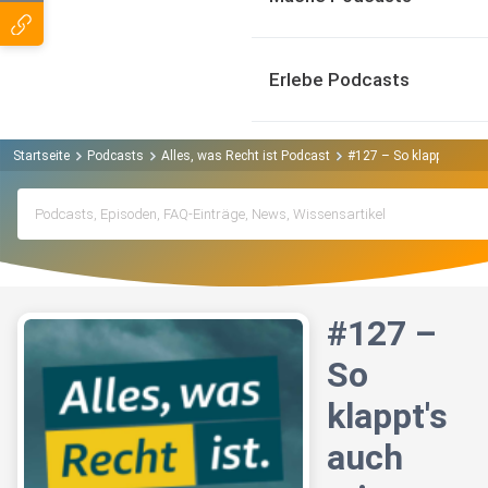
Erlebe Podcasts
Startseite
Podcasts
Alles, was Recht ist Podcast
#127 – So klappt's auc
#127 –
So
klappt's
auch