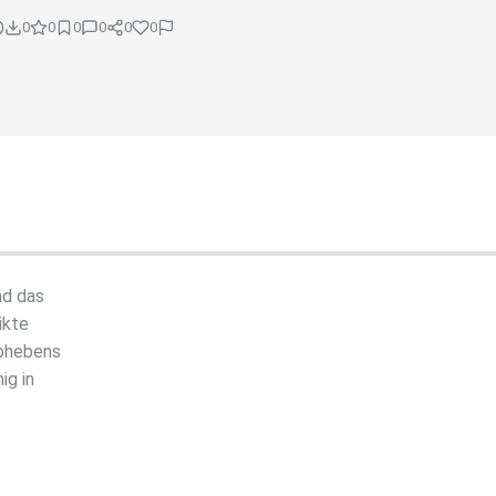
0
0
0
0
0
0
nd das
ikte
Abhebens
ig in