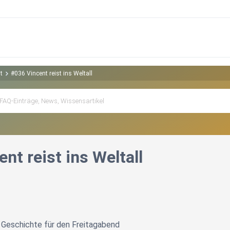
t
#036 Vincent reist ins Weltall
nt reist ins Weltall
 Geschichte für den Freitagabend