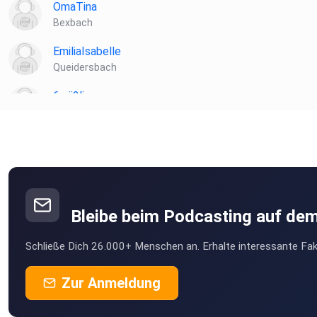
OmaTina
Bexbach
EmiliaIsabelle
Queidersbach
6zrii2li
Hallbergmoos
hnjnnegu
Braunsbach
ieyidlhu
Bleibe beim Podcasting auf de
Schließe Dich 26.000+ Menschen an. Erhalte interessante Fak
Zur Anmeldung