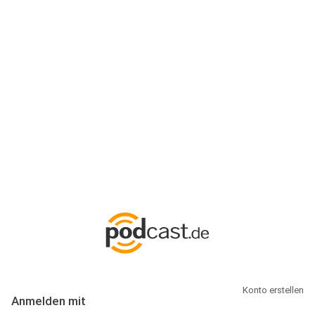
Anmeldung
Hallo Podcast-Hörer! Melde dich hier an. Dich erwarten 1 Million
abonnierbare Podcasts und alles, was Du rund um Podcasting
wissen musst.
Konto erstellen
Anmelden mit