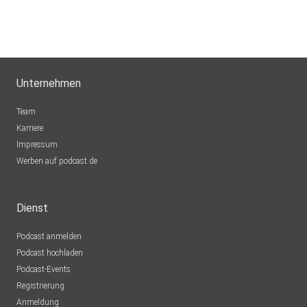
Unternehmen
Team
Karriere
Impressum
Werben auf podcast.de
Dienst
Podcast anmelden
Podcast hochladen
Podcast-Events
Registrierung
Anmeldung