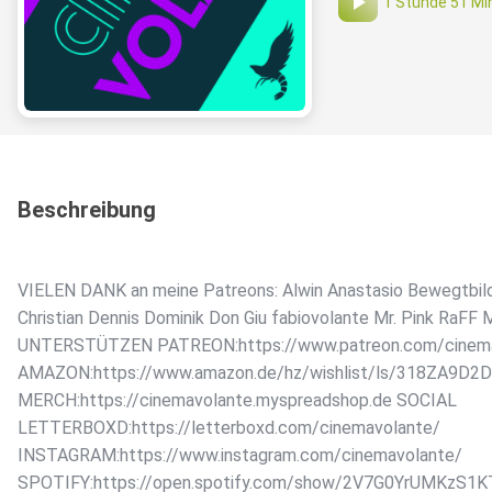
1 Stunde 51 Mi
Beschreibung
VIELEN DANK an meine Patreons: Alwin Anastasio Bewegtbi
Christian Dennis Dominik Don Giu fabiovolante Mr. Pink RaFF
UNTERSTÜTZEN PATREON:https://www.patreon.com/cine
AMAZON:https://www.amazon.de/hz/wishlist/ls/318ZA9D2
MERCH:https://cinemavolante.myspreadshop.de SOCIAL
​LETTERBOXD:https://letterboxd.com/cinemavolante/
​INSTAGRAM:https://www.instagram.com/cinemavolante/
​SPOTIFY:https://open.spotify.com/show/2V7G0YrUMKzS