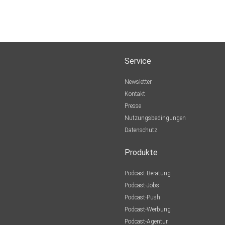
Service
Newsletter
Kontakt
Presse
Nutzungsbedingungen
Datenschutz
Produkte
Podcast-Beratung
Podcast-Jobs
Podcast-Push
Podcast-Werbung
Podcast-Agentur