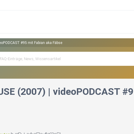
eoPODCAST #95 mit Fabian aka Fäbse
E (2007) | videoPODCAST #95