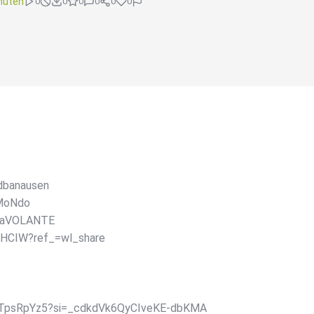
nuten
0
0
0
0
0
0
ldbanausen
 MoNdo
maVOLANTE
DHCIW?ref_=wl_share
1KTpsRpYz5?si=_cdkdVk6QyCIveKE-dbKMA