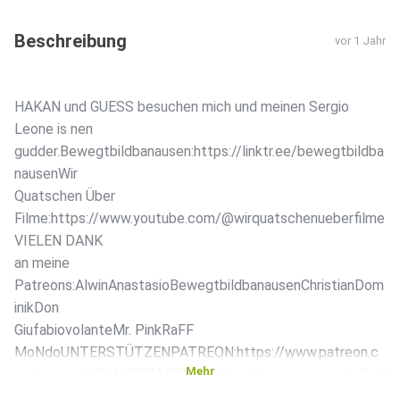
Beschreibung
vor 1 Jahr
HAKAN und GUESS besuchen mich und meinen Sergio
Leone is nen
gudder.Bewegtbildbanausen:https://linktr.ee/bewegtbildba
nausenWir
Quatschen Über
Filme:https://www.youtube.com/@wirquatschenueberfilme
VIELEN DANK
an meine
Patreons:AlwinAnastasioBewegtbildbanausenChristianDom
inikDon
GiufabiovolanteMr. PinkRaFF
MoNdoUNTERSTÜTZENPATREON:https://www.patreon.c
Mehr
om/cinemaVOLANTEAMAZON:https://www.amazon.de/hz/
wishlist/ls/318ZA9D2DHCIW?