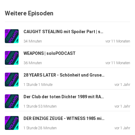
ref_=wl_shareMERCH:https://cinemavolante.myspreadsho
Weitere Episoden
p.deSOCIAL​
LETTERBOXD:https://letterboxd.com/cinemavolante/​
INSTAGRAM:https://www.instagram.com/cinemavolante/​
CAUGHT STEALING mit Spoiler Part | soloPODCAST
SPOTIFY:https://open.spotify.com/show/2V7G0YrUMKzS
34 Minuten
vor 11 Monaten
1KTpsRpYz5?si=_cdkdVk6QyCIveKE-dbKMAonce
upon a time in amerika, c'era una volta in america
WEAPONS | soloPODCAST
36 Minuten
vor 11 Monaten
28 YEARS LATER - Schönheit und Grusel beisammen | soloPODCAST
1 Stunde 1 Minute
vor 1 Jahr
Der Club der toten Dichter 1989 mit RALF | PODCAST #99
1 Stunde 53 Minuten
vor 1 Jahr
DER EINZIGE ZEUGE - WITNESS 1985 mit RALF | PODCAST #98
1 Stunde 28 Minuten
vor 1 Jahr