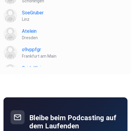
Schöningen
SoeGruber
Linz
Atelein
Dresden
o9vppfgr
Frankfurt am Main
GuidoKlein
Barnin
Hasilein91
Vernier
Bleibe beim Podcasting auf
dem Laufenden