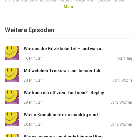
Partnersuche sind. In der neuen Folge von "Besser leben"
Mehr
geht es
darum, welche Bereiche im Singleleben besonders viel
Beachtung
Weitere Episoden
verdienen und welche Rolle Sex und Freundschaften
spielen.
Wie uns die Hitze belastet – und was akut hilft
16 Minuten
vor 1 Tag
Mit welchen Tricks wir uns besser fühlen | Replay
24 Minuten
vor 1 Woche
Wie kann ich effizient faul sein? | Replay
29 Minuten
vor 2 Wochen
Wieso Komplimente so mächtig sind | Replay
20 Minuten
vor 3 Wochen
Wie wir weniger am Handy hängen | Replay