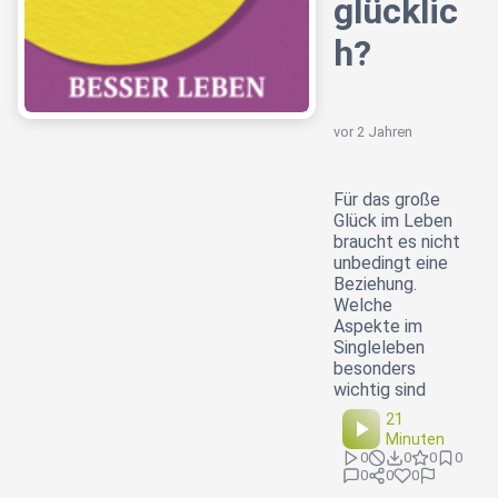
glücklic
h?
vor 2 Jahren
Für das große
Glück im Leben
braucht es nicht
unbedingt eine
Beziehung.
Welche
Aspekte im
Singleleben
besonders
wichtig sind
21
Minuten
0
0
0
0
0
0
0