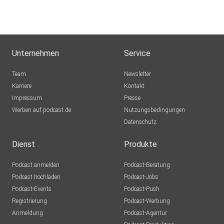
Unternehmen
Service
Team
Newsletter
Karriere
Kontakt
Impressum
Presse
Werben auf podcast.de
Nutzungsbedingungen
Datenschutz
Dienst
Produkte
Podcast anmelden
Podcast-Beratung
Podcast hochladen
Podcast-Jobs
Podcast-Events
Podcast-Push
Registrierung
Podcast-Werbung
Anmeldung
Podcast-Agentur