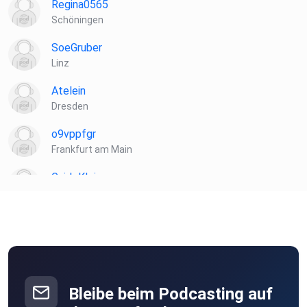
Regina0565
Schöningen
SoeGruber
Linz
Atelein
Dresden
o9vppfgr
Frankfurt am Main
GuidoKlein
Barnin
Hasilein91
Vernier
Bleibe beim Podcasting auf