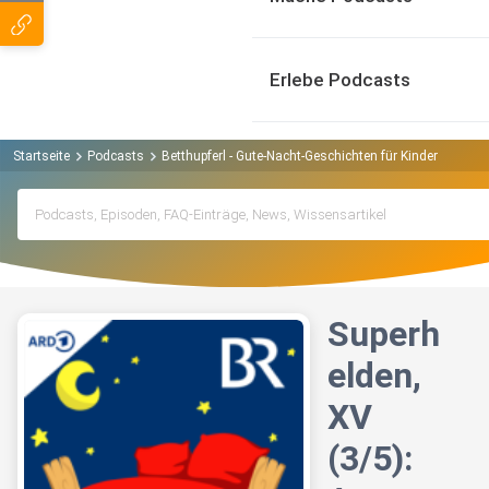
Erlebe Podcasts
Startseite
Podcasts
Betthupferl - Gute-Nacht-Geschichten für Kinder Podcas
Superh
elden,
XV
(3/5):