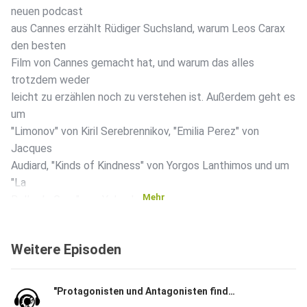
neuen podcast
aus Cannes erzählt Rüdiger Suchsland, warum Leos Carax
den besten
Film von Cannes gemacht hat, und warum das alles
trotzdem weder
leicht zu erzählen noch zu verstehen ist. Außerdem geht es
um
"Limonov" von Kiril Serebrennikov, "Emilia Perez" von
Jacques
Audiard, "Kinds of Kindness" von Yorgos Lanthimos und um
"La
Mehr
Belle de Gaza" von Yolande Zaubermann.
Weitere Episoden
"Protagonisten und Antagonisten finde ich langweilig"