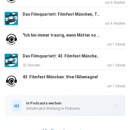
vor 4 Wochen
Das Filmquartett: Filmfest München, Teil 03
vor 4 Wochen
"Ich bin immer traurig, wenn Mütter so einseitig verurteilt werden." Schauspielerin Corinna Harfouch und Regisseurin Pauline Roenneberg über Hilflosigkeit und Manipulation und ihre Zusammenarbeit in "Kalter Hund"
vor 1 Monat
Das Filmquartett: 43. Filmfest München, Folge 02: CineRebels
32 Minuten
vor 1 Monat
43. Filmfest München: Vive l'Allemagne!
vor 1 Monat
In Podcasts werben
Schalte jetzt Werbung in Podcasts.