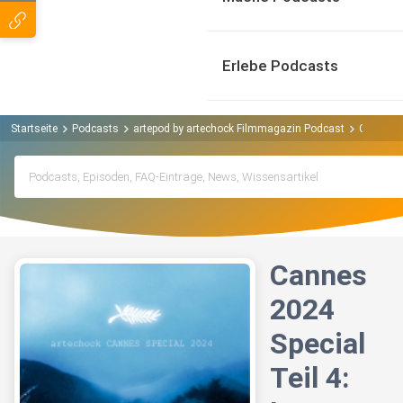
Erlebe Podcasts
Startseite
Podcasts
artepod by artechock Filmmagazin Podcast
Cannes 2
Cannes
2024
Special
Teil 4: