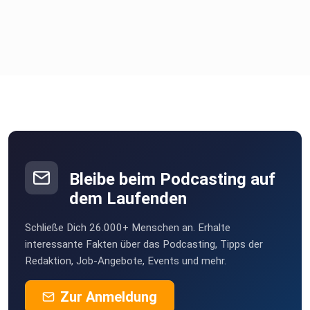
Stellenwert der KM-Punktion - nach WHO ggf. bei hohem
Hämatokrit
und passender Genetik verzichtbar
Additive Genetische Panel-Diagnostik: kein Standard
Optimierung des Fettstoffwechsels bei MPN/PV
Patienten
Bleibe beim Podcasting auf
dem Laufenden
Neue Medikamente in Entwicklung: Spezifischere, V617F
gerichtete
Schließe Dich 26.000+ Menschen an. Erhalte
JAK2-Inhibitoren mit weniger off-Target Nebenwirkungen:
interessante Fakten über das Podcasting, Tipps der
Redaktion, Job-Angebote, Events und mehr.
Siehe
z.B. "Preclinical studies of Flonoltinib Maleate, a novel
Zur Anmeldung
JAK2/FLT3 inhibitor, in treatment of JAK2V617F-induced