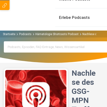
Erlebe Podcasts
Startseite
Podcasts
Hämatologie Shortcasts Podcast
Nachlese des GSG-M
Nachle
se des
GSG-
MPN