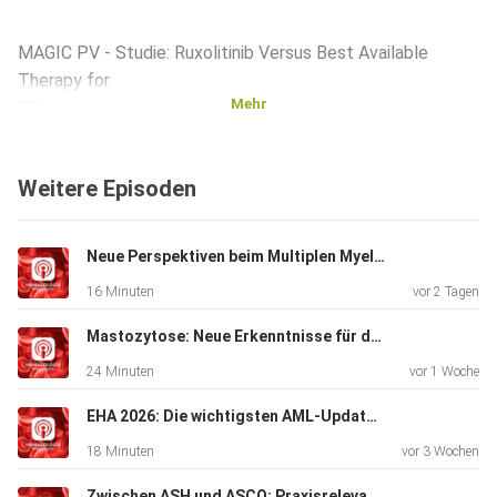
MAGIC PV - Studie: Ruxolitinib Versus Best Available
Therapy for
Mehr
PV
PROUD PV Studie: Ropeginterferon alfa-2b versus
standard therapy
Weitere Episoden
for polycythaemia vera (PROUD-PV and CONTINUATION-
PV)
Neue Perspektiven beim Multiplen Myelom
16 Minuten
vor 2 Tagen
MPN Mischbilder
Mastozytose: Neue Erkenntnisse für die Praxis
24 Minuten
vor 1 Woche
Eisensubstitution zur Demaskierung einer PV bei initial
führender
EHA 2026: Die wichtigsten AML-Updates mit Prof. Dr. Lars Bullinger
Thrombozytose
18 Minuten
vor 3 Wochen
Zwischen ASH und ASCO: Praxisrelevante Updates aus Lymphom, AML und Myelofibrose