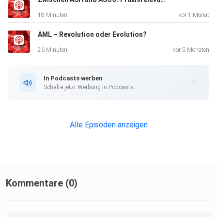
Prä-fibrotische Myelofibrose als "Problementität" - keine
18 Minuten
vor 1 Monat
klare
AML – Revolution oder Evolution?
Datenlage
26 Minuten
vor 5 Monaten
Wann behandeln?
In Podcasts werben
Schalte jetzt Werbung in Podcasts.
JAK-2 Inhibition und Allellast
Alle Episoden anzeigen
Ruxolitinib und NW wie Fettstoffwechselstörungen,
ungewünschte
Gewichtszunahme und Varizellen-Zoster-Infektion: Impfen
erwägen!
Kommentare (0)