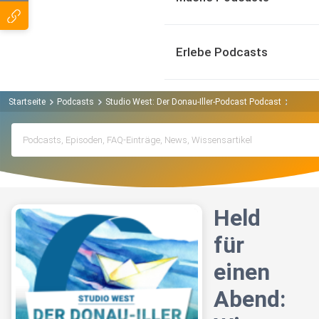
Erlebe Podcasts
Startseite
Podcasts
Studio West: Der Donau-Iller-Podcast Podcast
Held f
Held
für
einen
Abend: