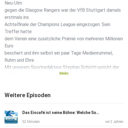
Neu-Ulm
gegen die Glasgow Rangers war der VfB Stuttgart damals
erstmals ins
Achtelfinale der Champions League eingezogen. Sein
Treffer hatte
dem Verein eine zusätzliche Prämie von mehreren Millionen
Euro
beschert und ihm selbst ein paar Tage Medienrummel,
Ruhm und Ehre.
Mit unserem Sportredakteur Stephan Schöttl spricht der
Mehr
mittlerweile
46-Jährige in der neuesten Folge des Podcasts "Studio
West" über
Weitere Episoden
diesen einzigartigen Moment - und erzählt viele weitere
Anekdoten. Nach einigen Trainerstationen lebt Wenzel mit
seiner Familie wieder daheim in Neu-Ulm, im Juni startet er
Das Eiscafé ist seine Bühne: Welche Sorte ist die Beste, Antonio Micello?
mit
52 Minuten
vor 2 Jahren
einer eigenen Fußball-Akademie für Kinder und Jugendliche