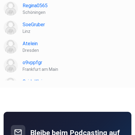
Regina0565
Schöningen
SoeGruber
Linz
Atelein
Dresden
o9vppfgr
Frankfurt am Main
GuidoKlein
Barnin
Hasilein91
Vernier
Bleibe beim Podcasting auf