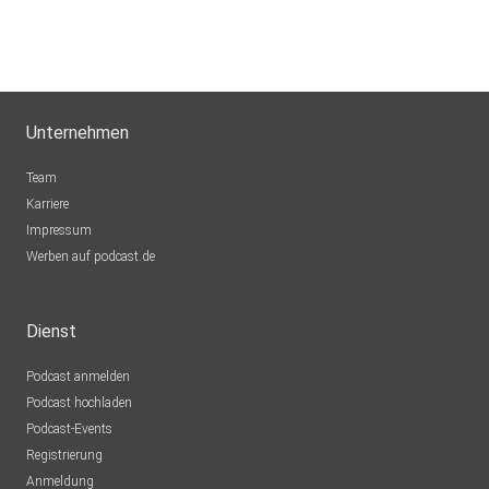
Unternehmen
Team
Karriere
Impressum
Werben auf podcast.de
Dienst
Podcast anmelden
Podcast hochladen
Podcast-Events
Registrierung
Anmeldung