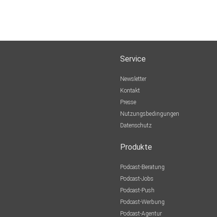
Service
Newsletter
Kontakt
Presse
Nutzungsbedingungen
Datenschutz
Produkte
Podcast-Beratung
Podcast-Jobs
Podcast-Push
Podcast-Werbung
Podcast-Agentur