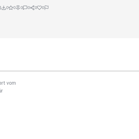
0
0
0
0
0
0
ert vom
ür