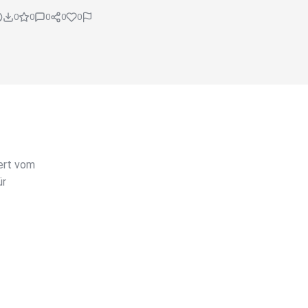
0
0
0
0
0
ert vom
ür