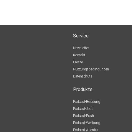
Service
Newsletter
Kontakt
Presse
Nutzungsbedingungen
Datenschutz
Produkte
Podcast-Beratung
Podcast-Jobs
Podcast-Push
Podcast-Werbung
Podcast-Agentur