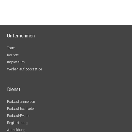
Unternehmen
Team
Karriere
Impressum
Werben auf podcast.de
Dienst
Podcast anmelden
Podcast hochladen
Podcast-Events
Registrierung
Anmeldung