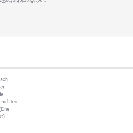
0
0
0
0
0
0
nach
rer
ie
 auf den
(Eine
dt)