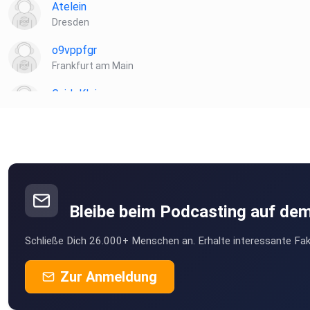
Atelein
Dresden
o9vppfgr
Frankfurt am Main
GuidoKlein
Barnin
Hasilein91
Vernier
Bleibe beim Podcasting auf de
Schließe Dich 26.000+ Menschen an. Erhalte interessante Fak
Zur Anmeldung