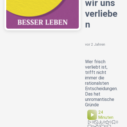
wir uns
verliebe
n
vor 2 Jahren
Wer frisch
verliebt ist,
trifft nicht
immer die
rationalsten
Entscheidungen.
Das hat
unromantische
Gründe
24
Minuten
0
0
0
0
0
0
0