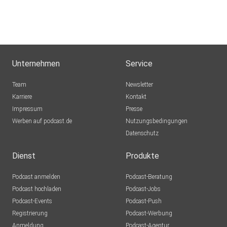
Unternehmen
Service
Team
Newsletter
Karriere
Kontakt
Impressum
Presse
Werben auf podcast.de
Nutzungsbedingungen
Datenschutz
Dienst
Produkte
Podcast anmelden
Podcast-Beratung
Podcast hochladen
Podcast-Jobs
Podcast-Events
Podcast-Push
Registrierung
Podcast-Werbung
Anmeldung
Podcast-Agentur