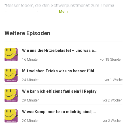
"Besser leben", die den Schwerpunktmonat zum Thema
Mehr
Beziehungen und
Partnerschaft eröffnet.
Weitere Episoden
Wie uns die Hitze belastet – und was akut hilft
16 Minuten
vor 18 Stunden
Mit welchen Tricks wir uns besser fühlen | Replay
24 Minuten
vor 1 Woche
Wie kann ich effizient faul sein? | Replay
29 Minuten
vor 2 Wochen
Wieso Komplimente so mächtig sind | Replay
20 Minuten
vor 3 Wochen