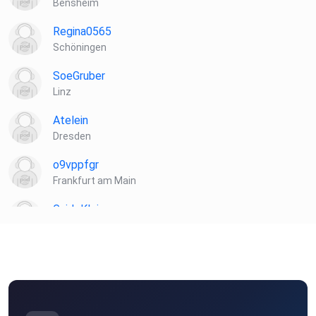
Bensheim
Regina0565
Schöningen
SoeGruber
Linz
Atelein
Dresden
o9vppfgr
Frankfurt am Main
GuidoKlein
Barnin
Hasilein91
Vernier