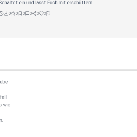
Schaltet ein und lasst Euch mit erschüttern.
0
0
0
0
0
0
aube
fall
s wie
n.