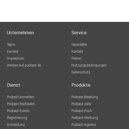
Unternehmen
Service
Team
Newsletter
Karriere
Kontakt
Impressum
Presse
Werben auf podcast.de
Nutzungsbedingungen
Datenschutz
Dienst
Produkte
Podcast anmelden
Podcast-Beratung
Podcast hochladen
Podcast-Jobs
Podcast-Events
Podcast-Push
Registrierung
Podcast-Werbung
Anmeldung
Podcast-Agentur