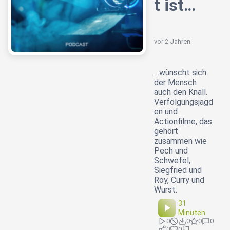
t ist…
vor 2 Jahren
…wünscht sich
der Mensch
auch den Knall.
Verfolgungsjagd
en und
Actionfilme, das
gehört
zusammen wie
Pech und
Schwefel,
Siegfried und
Roy, Curry und
Wurst.
31
Minuten
0
0
0
0
0
0