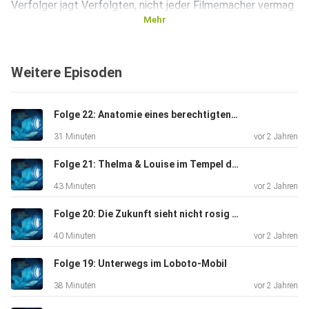
Verfolger jagt Verfolgten, nicht jeder Filmemacher vermag
Mehr
es,
daraus ein spannendes Filmerlebnis zu machen. Wir schauen
heute
Weitere Episoden
u.a. auf einige unserer persönlichen Highlights wie Ronin,
Mad Max:
Fury Road, Leben und Sterben in LA und Die Bourne
Folge 22: Anatomie eines berechtigten Zweifels
Identität.
31 Minuten
vor 2 Jahren
Folge 21: Thelma & Louise im Tempel des Todes
43 Minuten
vor 2 Jahren
Folge 20: Die Zukunft sieht nicht rosig aus
40 Minuten
vor 2 Jahren
Folge 19: Unterwegs im Loboto-Mobil
38 Minuten
vor 2 Jahren