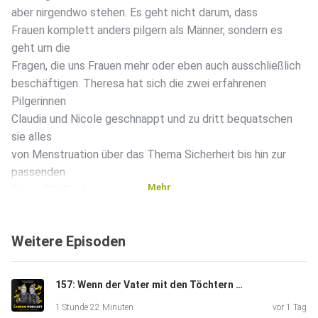
aber nirgendwo stehen. Es geht nicht darum, dass
Frauen komplett anders pilgern als Männer, sondern es
geht um die
Fragen, die uns Frauen mehr oder eben auch ausschließlich
beschäftigen. Theresa hat sich die zwei erfahrenen
Pilgerinnen
Claudia und Nicole geschnappt und zu dritt bequatschen
sie alles
von Menstruation über das Thema Sicherheit bis hin zur
passenden
Mehr
Sport-BH-Suche.
Weitere Episoden
------------
157: Wenn der Vater mit den Töchtern pilgert
LINKS & INFOS:⁠ Kontakt zum Camino-Podcast:
1 Stunde 22 Minuten
vor 1 Tag