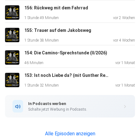
156: Rückweg mit dem Fahrrad
1 Stunde 49 Minuten
vor 2 Wochen
www.camino-podcast.de
155: Trauer auf dem Jakobsweg
1 Stunde 38 Minuten
vor 4 Wochen
hallo@camino-podcast.de⁠⁠
154: Die Camino-Sprechstunde (II/2026)
46 Minuten
vor 1 Monat
⁠⁠⁠Hier kannst Du den Camino-Podcast unterstützen:
153: Ist noch Liebe da? (mit Gunther Reber)
https://linktr.ee/camino_podcast (PS: bei jeder
Bestellung über den Link gibts eine kleine Provision für den
1 Stunde 32 Minuten
vor 1 Monat
Podcast. Lieben Dank!) Danke an Hans-Jörg Karrenbrock &
w/ove
In Podcasts werben
für das Sounddesign des Camino-Podcasts. Merci auch an
Schalte jetzt Werbung in Podcasts.
den
Conrad-Stein-Verlag und
⁠⁠Domradio.de⁠⁠ für die Unterstützung. Buen
Alle Episoden anzeigen
Camino!