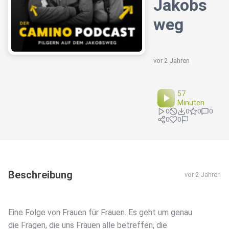
Jakobs
weg
vor 2 Jahren
57
Minuten
0
0
0
0
0
0
Beschreibung
vor 2 Jahren
Eine Folge von Frauen für Frauen. Es geht um genau
die Fragen, die uns Frauen alle betreffen, die