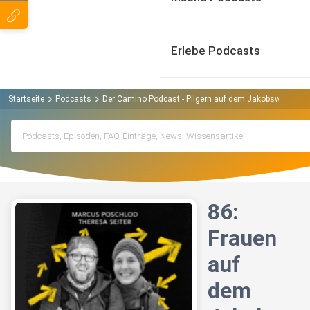
Erlebe Podcasts
Startseite
Podcasts
Der Camino Podcast - Pilgern auf dem Jakobsweg Pod
86:
Frauen
auf
dem