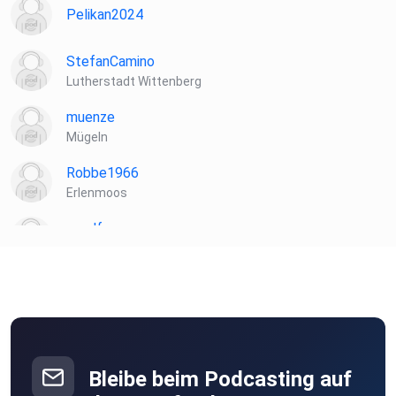
Pelikan2024
StefanCamino
Lutherstadt Wittenberg
muenze
Mügeln
Robbe1966
Erlenmoos
muelf
Biblis
ibt8uttn
Laela
Hamburg
Bleibe beim Podcasting auf
Wacka