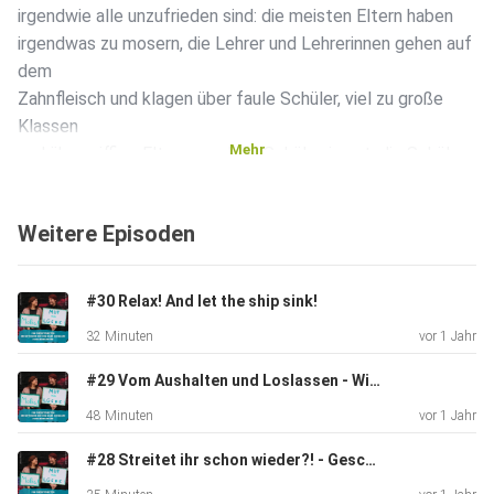
irgendwie alle unzufrieden sind: die meisten Eltern haben
irgendwas zu mosern, die Lehrer und Lehrerinnen gehen auf
dem
Zahnfleisch und klagen über faule Schüler, viel zu große
Klassen
Mehr
und übergriffige Eltern - und die Schüler, ja gut, die Schüler
haben eh wenig Bock auf Schule. Ist das alles in allem ein
System, das gut und zukunftstauglich ist?! Wir sprechen
Weitere Episoden
mit
einem, der da einen sehr guten Überblick und noch bessere
Ideen
#30 Relax! And let the ship sink!
hat: der Bildungsaktivist Philipp Dehne engagiert sich unter
32 Minuten
vor 1 Jahr
anderem für "Bildungswende jetzt!" und steht uns Rede
und
#29 Vom Aushalten und Loslassen - Wir besprechen die Pubertät mit Romy Winter
Antwort.
48 Minuten
vor 1 Jahr
#28 Streitet ihr schon wieder?! - Geschwisterliebe und ihre Grenzen
Die nächste große Aktionswoche ist für Anfang Juni