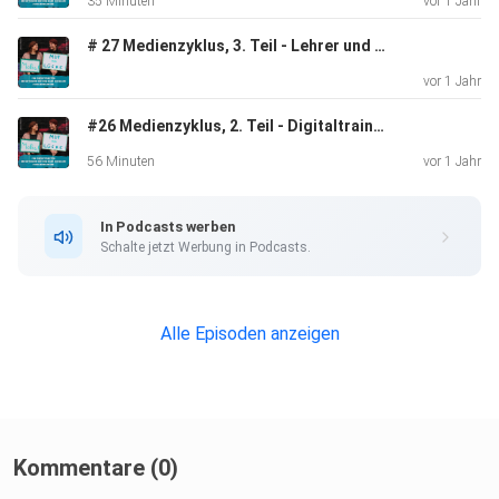
35 Minuten
vor 1 Jahr
geplant, ein
bundesweiter Protesttag findet am 1. Juni statt, alle Infos
# 27 Medienzyklus, 3. Teil - Lehrer und TikToker Niko Kappe ist zu Gast
dazu
vor 1 Jahr
findet ihr unter bildungswende-jetzt.de
#26 Medienzyklus, 2. Teil - Digitaltrainer Daniel Wolff berichtet aus seinem Alltag
56 Minuten
vor 1 Jahr
In Podcasts werben
Schalte jetzt Werbung in Podcasts.
Alle Episoden anzeigen
Kommentare (0)