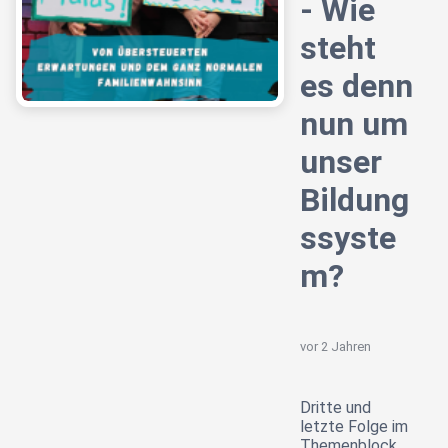
- Wie
steht
es denn
nun um
unser
Bildung
ssyste
m?
vor 2 Jahren
Dritte und
letzte Folge im
Themenblock