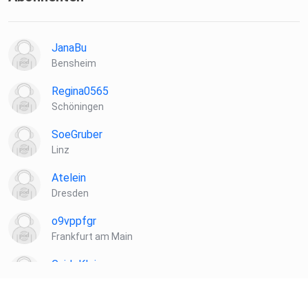
JanaBu
Bensheim
Regina0565
Schöningen
SoeGruber
Linz
Atelein
Dresden
o9vppfgr
Frankfurt am Main
GuidoKlein
Barnin
Hasilein91