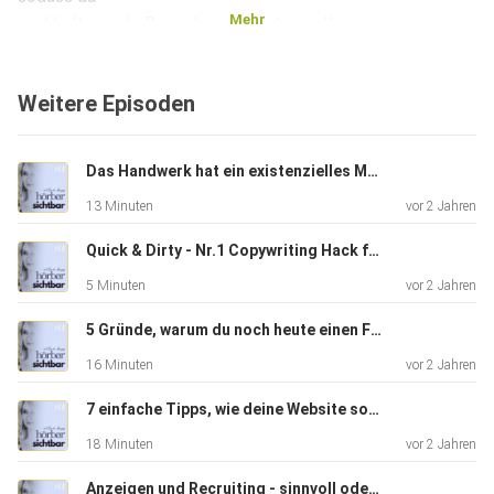
Mehr
nachhaltig mehr Bewerbungen potenzieller neuer
Mitarbeitenden
bekommst? _______________________ Zu meiner
Weitere Episoden
Website:
https://sarahherzog.de
Das Handwerk hat ein existenzielles Marketing-Problem
13 Minuten
vor 2 Jahren
Quick & Dirty - Nr.1 Copywriting Hack für dein Recruiting
5 Minuten
vor 2 Jahren
5 Gründe, warum du noch heute einen Firmen-Podcast starten solltest
16 Minuten
vor 2 Jahren
7 einfache Tipps, wie deine Website sofort attraktiver auf Bewerber wirkt
18 Minuten
vor 2 Jahren
Anzeigen und Recruiting - sinnvoll oder zu kurz gedacht?