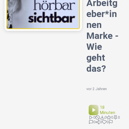
Arbeitg
eber*in
nen
Marke -
Wie
geht
das?
vor 2 Jahren
18
Minuten
0
0
0
0
0
0
0