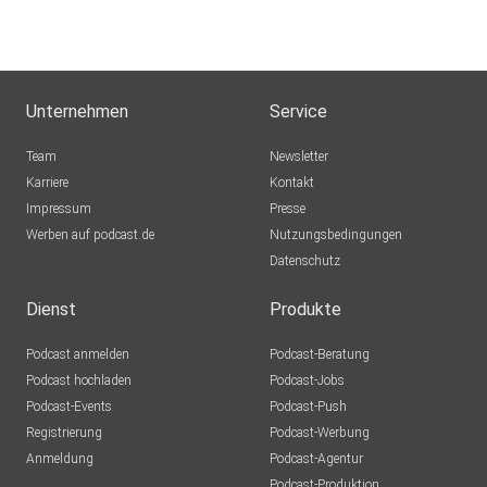
Unternehmen
Service
Team
Newsletter
Karriere
Kontakt
Impressum
Presse
Werben auf podcast.de
Nutzungsbedingungen
Datenschutz
Dienst
Produkte
Podcast anmelden
Podcast-Beratung
Podcast hochladen
Podcast-Jobs
Podcast-Events
Podcast-Push
Registrierung
Podcast-Werbung
Anmeldung
Podcast-Agentur
Podcast-Produktion