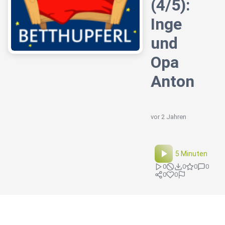
(4/5):
Inge
und
Opa
Anton
vor 2 Jahren
5 Minuten
0
0
0
0
0
0