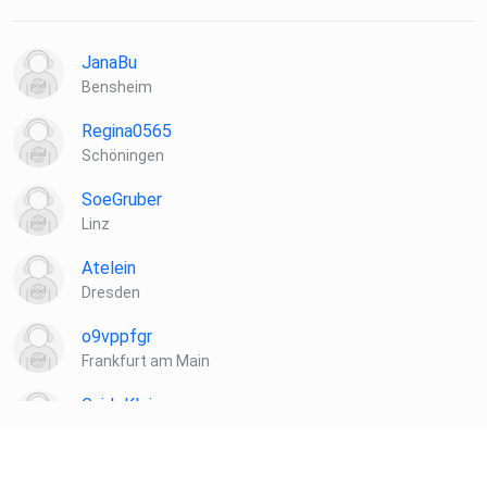
JanaBu
Bensheim
Regina0565
Schöningen
SoeGruber
Linz
Atelein
Dresden
o9vppfgr
Frankfurt am Main
GuidoKlein
Barnin
Hasilein91