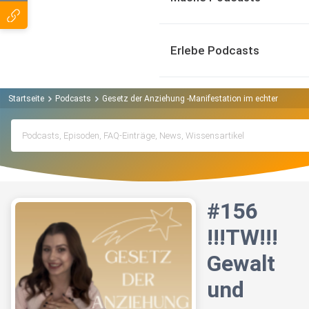
Erlebe Podcasts
Startseite
Podcasts
Gesetz der Anziehung -Manifestation im echten Leben 
#156
!!!TW!!!
Gewalt
und