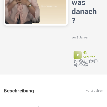
was
danach
?
vor 2 Jahren
43
Minuten
0
0
0
0
0
0
Beschreibung
vor 2 Jahren