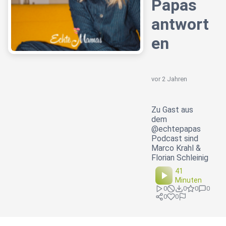
Papas
antwort
en
vor 2 Jahren
Zu Gast aus
dem
@echtepapas
Podcast sind
Marco Krahl &
Florian Schleinig
41
Minuten
0
0
0
0
0
0