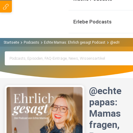
Erlebe Podcasts
Startseite
Podcasts
Echte Mamas: Ehrlich gesagt Podcast
@echtepapas:
@echte
papas:
Mamas
fragen,