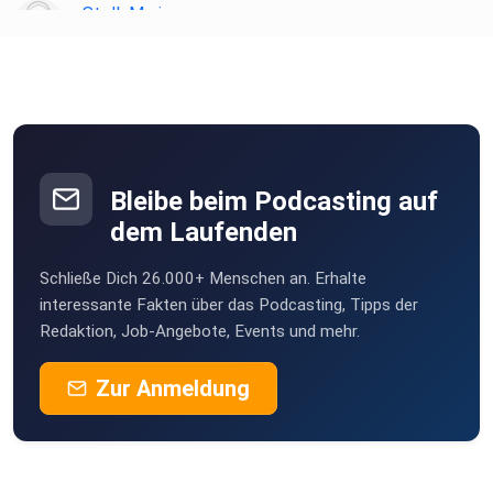
StellaMaria
Wangen im Allgäu
schokimaus
Greven
StefanEbeling
Spremberg
Bleibe beim Podcasting auf
MitschI
dem Laufenden
Frankenberg/Eder
Schließe Dich 26.000+ Menschen an. Erhalte
dxb7wdp0
interessante Fakten über das Podcasting, Tipps der
Neuenkirchen
Redaktion, Job-Angebote, Events und mehr.
MellaHai
Zur Anmeldung