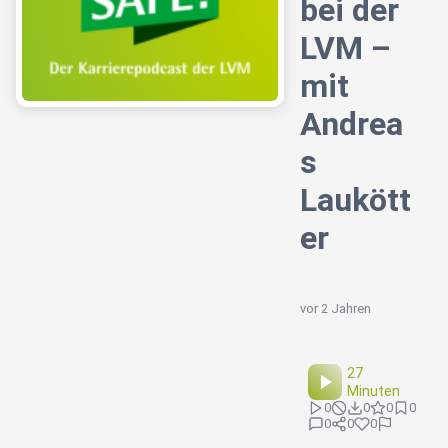
bei der
LVM –
mit
Andrea
s
Laukött
er
vor 2 Jahren
27
Minuten
0
0
0
0
0
0
0