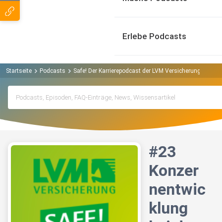
Erlebe Podcasts
Startseite
Podcasts
Safe! Der Karrierepodcast der LVM Versicherung Podcas
#23
Konzer
nentwic
klung