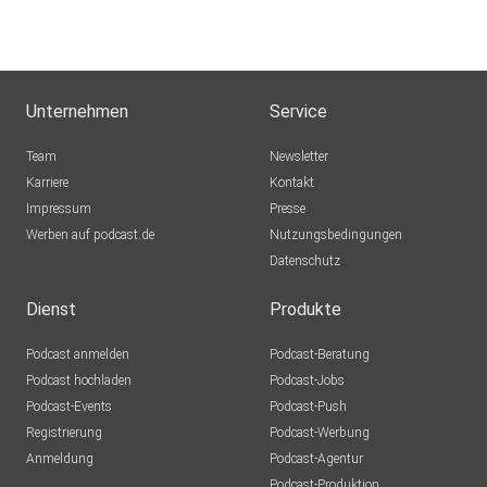
Unternehmen
Service
Team
Newsletter
Karriere
Kontakt
Impressum
Presse
Werben auf podcast.de
Nutzungsbedingungen
Datenschutz
Dienst
Produkte
Podcast anmelden
Podcast-Beratung
Podcast hochladen
Podcast-Jobs
Podcast-Events
Podcast-Push
Registrierung
Podcast-Werbung
Anmeldung
Podcast-Agentur
Podcast-Produktion