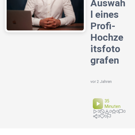
Auswah
l eines
Profi-
Hochze
itsfoto
grafen
vor 2 Jahren
35
Minuten
0
0
0
0
0
0