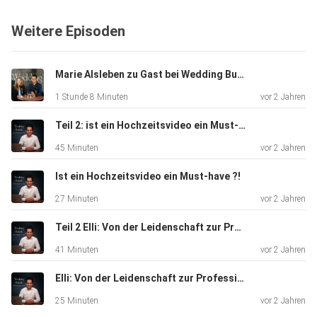
Zusammenarbeit
Weitere Episoden
mit Hochzeitsfotografen gesammelt. Gemeinsam teilen
wir exklusive
Einblicke in unsere Welt.
Marie Alsleben zu Gast bei Wedding Bubble
1 Stunde 8 Minuten
vor 2 Jahren
Als meine erste Podcast-Folge ist es mir ein besonderes
Teil 2: ist ein Hochzeitsvideo ein Must-have?!
Anliegen,
45 Minuten
vor 2 Jahren
gleich mit einem hochrelevanten Thema zu starten, das
Brautpaaren
Ist ein Hochzeitsvideo ein Must-have ?!
dabei hilft, den perfekten Fotografen für ihren großen Tag
27 Minuten
vor 2 Jahren
zu
finden.
Teil 2 Elli: Von der Leidenschaft zur Profession + Insider Tipps
41 Minuten
vor 2 Jahren
Elli: Von der Leidenschaft zur Profession + Insider Tipps
Zusammen mit David erkunden wir die Bedeutung einer
harmonischen
25 Minuten
vor 2 Jahren
Zusammenarbeit zwischen Brautpaaren, Fotografen und