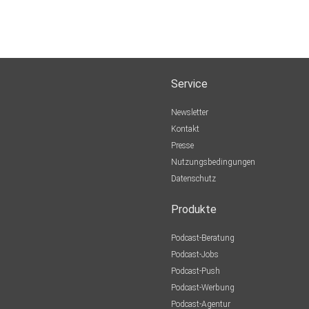
Service
Newsletter
Kontakt
Presse
Nutzungsbedingungen
Datenschutz
Produkte
Podcast-Beratung
Podcast-Jobs
Podcast-Push
Podcast-Werbung
Podcast-Agentur