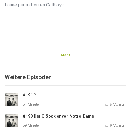
Laune pur mit euren Callboys
Mehr
Weitere Episoden
#191 ?
54 Minuten
vor 8 Monaten
#190 Der Glööckler von Notre-Dame
59 Minuten
vor 9 Monaten