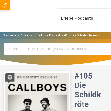
Erlebe Podcasts
Startseite
Podcasts
Callboys Podcast
#105 Die Schildkröte aus Marokko
#105
Die
Schildk
röte