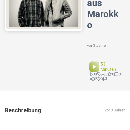
aus
Marokk
o
vor 3 Jahren
53
Minuten
0
0
0
0
0
0
Beschreibung
vor 3 Jahren