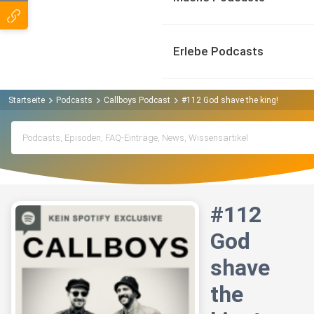
Erlebe Podcasts
Startseite
Podcasts
Callboys Podcast
#112 God shave the king!
#112
God
shave
the