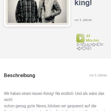
king!
vor 3 Jahren
44
Minuten
0
0
0
0
0
0
Beschreibung
vor 3 Jahren
Wir haben einen neuen König! Na endlich. Und als wäre das
nicht
schon genug gute News, blicken wir gespannt auf die